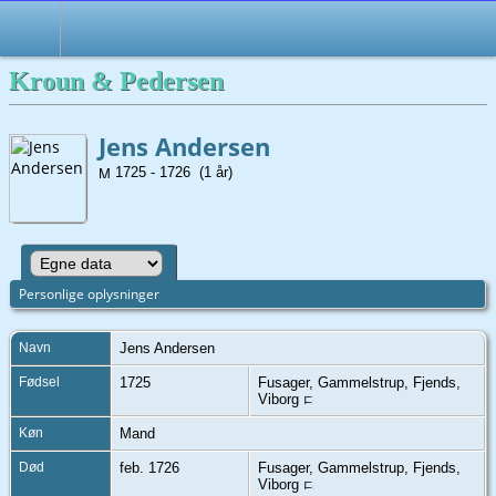
Kroun & Pedersen
Jens Andersen
1725 - 1726 (1 år)
Personlige oplysninger
Navn
Jens
Andersen
Fødsel
1725
Fusager, Gammelstrup, Fjends,
Viborg
Køn
Mand
Død
feb. 1726
Fusager, Gammelstrup, Fjends,
Viborg