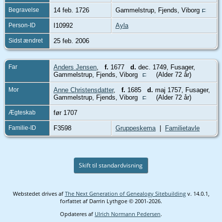
Begravelse
14 feb. 1726
Gammelstrup, Fjends, Viborg
Person-ID
I10992
Ayla
Sidst ændret
25 feb. 2006
Far
Anders Jensen
,
f.
1677
d.
dec. 1749, Fusager,
Gammelstrup, Fjends, Viborg
(Alder 72 år)
Mor
Anne Christensdatter
,
f.
1685
d.
maj 1757, Fusager,
Gammelstrup, Fjends, Viborg
(Alder 72 år)
Ægteskab
før 1707
Familie-ID
F3598
Gruppeskema
|
Familietavle
Skift til standardvisning
Webstedet drives af
The Next Generation of Genealogy Sitebuilding
v. 14.0.1,
forfattet af Darrin Lythgoe © 2001-2026.
Opdateres af
Ulrich Normann Pedersen
.