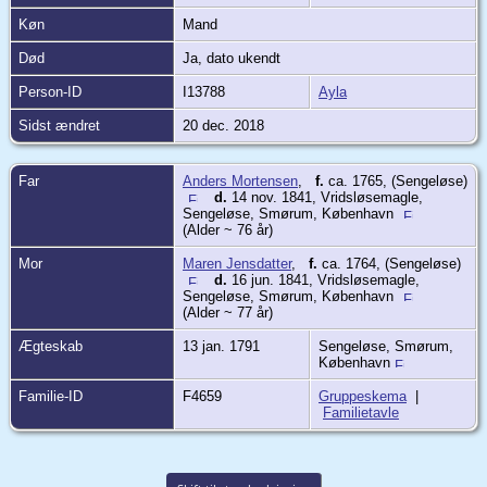
Køn
Mand
Død
Ja, dato ukendt
Person-ID
I13788
Ayla
Sidst ændret
20 dec. 2018
Far
Anders Mortensen
,
f.
ca. 1765, (Sengeløse)
d.
14 nov. 1841, Vridsløsemagle,
Sengeløse, Smørum, København
(Alder ~ 76 år)
Mor
Maren Jensdatter
,
f.
ca. 1764, (Sengeløse)
d.
16 jun. 1841, Vridsløsemagle,
Sengeløse, Smørum, København
(Alder ~ 77 år)
Ægteskab
13 jan. 1791
Sengeløse, Smørum,
København
Familie-ID
F4659
Gruppeskema
|
Familietavle