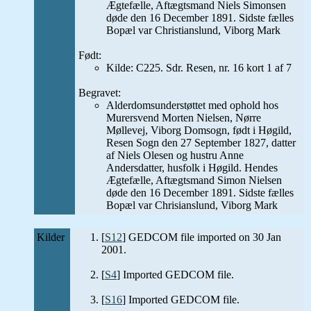
Ægtefælle, Aftægtsmand Niels Simonsen
døde den 16 December 1891. Sidste fælles
Bopæl var Christianslund, Viborg Mark
Født:
Kilde: C225. Sdr. Resen, nr. 16 kort 1 af 7
Begravet:
Alderdomsunderstøttet med ophold hos
Murersvend Morten Nielsen, Nørre
Møllevej, Viborg Domsogn, født i Høgild,
Resen Sogn den 27 September 1827, datter
af Niels Olesen og hustru Anne
Andersdatter, husfolk i Høgild. Hendes
Ægtefælle, Aftægtsmand Simon Nielsen
døde den 16 December 1891. Sidste fælles
Bopæl var Chrisianslund, Viborg Mark
Kilder
[
S12
] GEDCOM file imported on 30 Jan
2001.
[
S4
] Imported GEDCOM file.
[
S16
] Imported GEDCOM file.