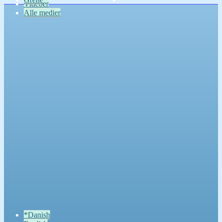
Videoer
Alle medier
*Danish