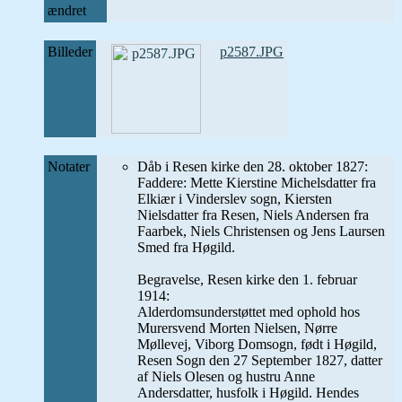
ændret
Billeder
p2587.JPG
Notater
Dåb i Resen kirke den 28. oktober 1827:
Faddere: Mette Kierstine Michelsdatter fra
Elkiær i Vinderslev sogn, Kiersten
Nielsdatter fra Resen, Niels Andersen fra
Faarbek, Niels Christensen og Jens Laursen
Smed fra Høgild.
Begravelse, Resen kirke den 1. februar
1914:
Alderdomsunderstøttet med ophold hos
Murersvend Morten Nielsen, Nørre
Møllevej, Viborg Domsogn, født i Høgild,
Resen Sogn den 27 September 1827, datter
af Niels Olesen og hustru Anne
Andersdatter, husfolk i Høgild. Hendes