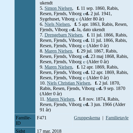
ukendt
5.
Simon Nielsen
,
f.
11 sep. 1860, Rabis,
Resen, Fjends, Viborg
d.
2 jul. 1941,
Sygehuset, Viborg
(Alder 80 år)
6.
Niels Nielsen
,
f.
5 apr. 1863, Rabis, Resen,
Fjends, Viborg
d.
Ja, dato ukendt
7.
Drengebarn Nielsen
,
f.
11 jul. 1866, Rabis,
Resen, Fjends, Viborg
d.
11 jul. 1866, Rabis,
Resen, Fjends, Viborg
(Alder 0 år)
8.
Maren Nielsen
,
f.
29 jul. 1867, Rabis,
Resen, Fjends, Viborg
d.
23 maj 1868, Rabis,
Resen, Fjends, Viborg
(Alder 0 år)
9.
Maren Nielsen
,
f.
12 apr. 1869, Rabis,
Resen, Fjends, Viborg
d.
12 apr. 1869, Rabis,
Resen, Fjends, Viborg
(Alder 0 år)
10.
Niels Christian Nielsen
,
f.
2 jul. 1870,
Rabis, Resen, Fjends, Viborg
d.
9 sep. 1870
(Alder 0 år)
11.
Maren Nielsen
,
f.
8 nov. 1874, Rabis,
Resen, Fjends, Viborg
d.
3 jun. 1966 (Alder
91 år)
Familie-
F471
Gruppeskema
|
Familietavle
ID
Sidst
17 mar. 2018