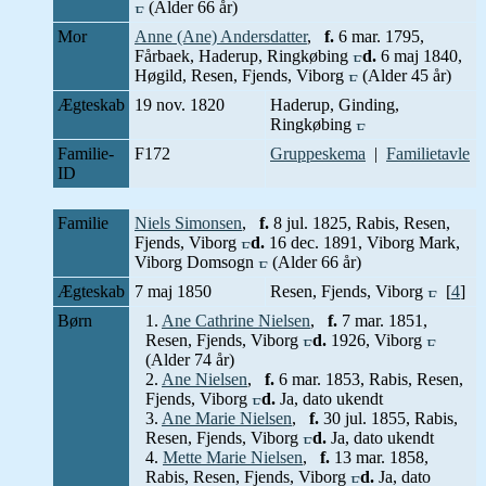
(Alder 66 år)
Mor
Anne (Ane) Andersdatter
,
f.
6 mar. 1795,
Fårbaek, Haderup, Ringkøbing
d.
6 maj 1840,
Høgild, Resen, Fjends, Viborg
(Alder 45 år)
Ægteskab
19 nov. 1820
Haderup, Ginding,
Ringkøbing
Familie-
F172
Gruppeskema
|
Familietavle
ID
Familie
Niels Simonsen
,
f.
8 jul. 1825, Rabis, Resen,
Fjends, Viborg
d.
16 dec. 1891, Viborg Mark,
Viborg Domsogn
(Alder 66 år)
Ægteskab
7 maj 1850
Resen, Fjends, Viborg
[
4
]
Børn
1.
Ane Cathrine Nielsen
,
f.
7 mar. 1851,
Resen, Fjends, Viborg
d.
1926, Viborg
(Alder 74 år)
2.
Ane Nielsen
,
f.
6 mar. 1853, Rabis, Resen,
Fjends, Viborg
d.
Ja, dato ukendt
3.
Ane Marie Nielsen
,
f.
30 jul. 1855, Rabis,
Resen, Fjends, Viborg
d.
Ja, dato ukendt
4.
Mette Marie Nielsen
,
f.
13 mar. 1858,
Rabis, Resen, Fjends, Viborg
d.
Ja, dato