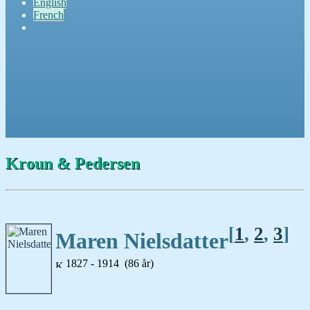
English
French
Kroun & Pedersen
[
1
,
2
,
3
]
Maren Nielsdatter
1827 - 1914 (86 år)