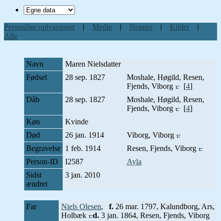
Personlige oplysninger
|
Medie
|
Notater
|
Kilder
|
Alle
Navn
Maren
Nielsdatter
Fødsel
28 sep. 1827
Moshale, Høgild, Resen,
Fjends, Viborg
[
4
]
Dåb
28 sep. 1827
Moshale, Høgild, Resen,
Fjends, Viborg
[
4
]
Køn
Kvinde
Død
26 jan. 1914
Viborg, Viborg
Begravelse
1 feb. 1914
Resen, Fjends, Viborg
Person-ID
I2587
Ayla
Sidst
3 jan. 2010
ændret
Far
Niels Olesen
,
f.
26 mar. 1797, Kalundborg, Ars,
Holbæk
d.
3 jan. 1864, Resen, Fjends, Viborg