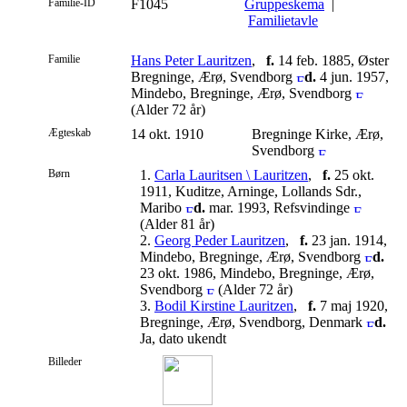
Familie-ID
F1045
Gruppeskema
|
Familietavle
Familie
Hans Peter Lauritzen
,
f.
14 feb. 1885, Øster
Bregninge, Ærø, Svendborg
d.
4 jun. 1957,
Mindebo, Bregninge, Ærø, Svendborg
(Alder 72 år)
Ægteskab
14 okt. 1910
Bregninge Kirke, Ærø,
Svendborg
Børn
1.
Carla Lauritsen \ Lauritzen
,
f.
25 okt.
1911, Kuditze, Arninge, Lollands Sdr.,
Maribo
d.
mar. 1993, Refsvindinge
(Alder 81 år)
2.
Georg Peder Lauritzen
,
f.
23 jan. 1914,
Mindebo, Bregninge, Ærø, Svendborg
d.
23 okt. 1986, Mindebo, Bregninge, Ærø,
Svendborg
(Alder 72 år)
3.
Bodil Kirstine Lauritzen
,
f.
7 maj 1920,
Bregninge, Ærø, Svendborg, Denmark
d.
Ja, dato ukendt
Billeder