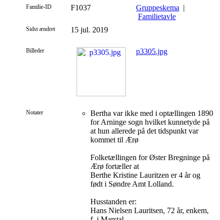
Familie-ID
F1037
Gruppeskema
|
Familietavle
Sidst ændret
15 jul. 2019
Billeder
p3305.jpg
Notater
Bertha var ikke med i optællingen 1890
for Arninge sogn hvilket kunnetyde på
at hun allerede på det tidspunkt var
kommet til Ærø
Folketællingen for Øster Bregninge på
Ærø fortæller at
Berthe Kristine Lauritzen er 4 år og
født i Søndre Amt Lolland.
Husstanden er:
Hans Nielsen Lauritsen, 72 år, enkem,
f. i Marstal