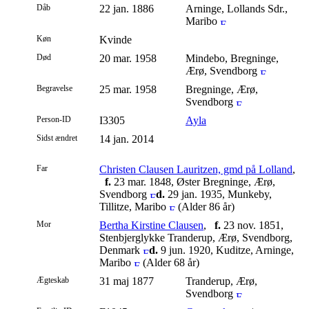
Dåb
22 jan. 1886
Arninge, Lollands Sdr.,
Maribo
Køn
Kvinde
Død
20 mar. 1958
Mindebo, Bregninge,
Ærø, Svendborg
Begravelse
25 mar. 1958
Bregninge, Ærø,
Svendborg
Person-ID
I3305
Ayla
Sidst ændret
14 jan. 2014
Far
Christen Clausen Lauritzen, gmd på Lolland
,
f.
23 mar. 1848, Øster Bregninge, Ærø,
Svendborg
d.
29 jan. 1935, Munkeby,
Tillitze, Maribo
(Alder 86 år)
Mor
Bertha Kirstine Clausen
,
f.
23 nov. 1851,
Stenbjerglykke Tranderup, Ærø, Svendborg,
Denmark
d.
9 jun. 1920, Kuditze, Arninge,
Maribo
(Alder 68 år)
Ægteskab
31 maj 1877
Tranderup, Ærø,
Svendborg