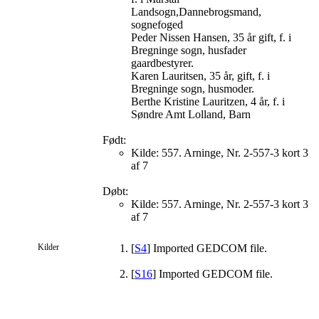
Landsogn,Dannebrogsmand,
sognefoged
Peder Nissen Hansen, 35 år gift, f. i
Bregninge sogn, husfader
gaardbestyrer.
Karen Lauritsen, 35 år, gift, f. i
Bregninge sogn, husmoder.
Berthe Kristine Lauritzen, 4 år, f. i
Søndre Amt Lolland, Barn
Født:
Kilde: 557. Arninge, Nr. 2-557-3 kort 3
af 7
Døbt:
Kilde: 557. Arninge, Nr. 2-557-3 kort 3
af 7
Kilder
[
S4
] Imported GEDCOM file.
[
S16
] Imported GEDCOM file.