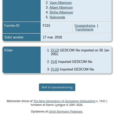
2.
Vagn Albertsen
3.
Albert Albertsen
4.
Birthe Albertsen
5.
Nulevende
Familie-ID
F215
Gruppeskema
|
Familietavle
Sidst ændret
17 mar. 2018
Kilder
[
S12
] GEDCOM file imported on 30 Jan
2001.
[
S4
] Imported GEDCOM file.
[
S16
] Imported GEDCOM file.
Skift til standardvisning
Webstedet drives af
The Next Generation of Genealogy Sitebuilding
v. 14.0.1,
forfattet af Darrin Lythgoe © 2001-2026.
Opdateres af
Ulrich Normann Pedersen
.