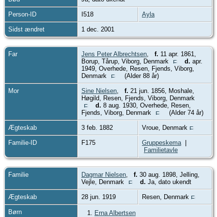
Person-ID
I518
Ayla
Sidst ændret
1 dec. 2001
Far
Jens Peter Albrechtsen
,
f.
11 apr. 1861,
Borup, Tårup, Viborg, Denmark
d.
apr.
1949, Overhede, Resen, Fjends, Viborg,
Denmark
(Alder 88 år)
Mor
Sine Nielsen
,
f.
21 jun. 1856, Moshale,
Høgild, Resen, Fjends, Viborg, Denmark
d.
8 aug. 1930, Overhede, Resen,
Fjends, Viborg, Denmark
(Alder 74 år)
Ægteskab
3 feb. 1882
Vroue, Denmark
Familie-ID
F175
Gruppeskema
|
Familietavle
Familie
Dagmar Nielsen
,
f.
30 aug. 1898, Jelling,
Vejle, Denmark
d.
Ja, dato ukendt
Ægteskab
28 jun. 1919
Resen, Denmark
Børn
1.
Erna Albertsen