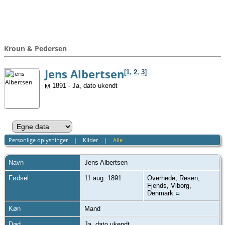
Kroun & Pedersen
Jens Albertsen
[
1
,
2
,
3
]
1891 - Ja, dato ukendt
Personlige oplysninger
|
Kilder
|
Alle
Navn
Jens
Albertsen
Fødsel
11 aug. 1891
Overhede, Resen,
Fjends, Viborg,
Denmark
Køn
Mand
Død
Ja, dato ukendt