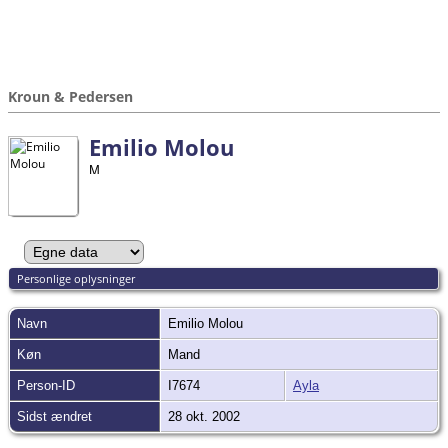
Kroun & Pedersen
Emilio Molou
Personlige oplysninger
Navn
Emilio
Molou
Køn
Mand
Person-ID
I7674
Ayla
Sidst ændret
28 okt. 2002