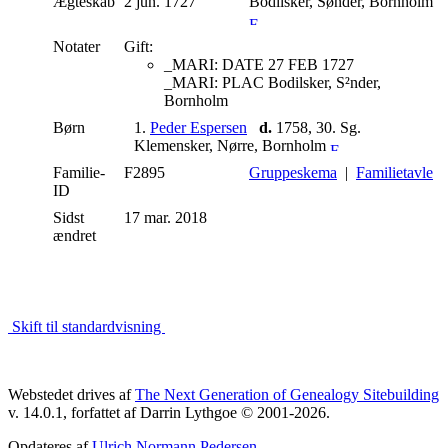
Ægteskab
2 jun. 1727
Bodilsker, Sønder, Bornholm
Notater
Gift:
_MARI: DATE 27 FEB 1727
_MARI: PLAC Bodilsker, S²nder,
Bornholm
Børn
1.
Peder Espersen
d.
1758, 30. Sg.
Klemensker, Nørre, Bornholm
Familie-
F2895
Gruppeskema
|
Familietavle
ID
Sidst
17 mar. 2018
ændret
Skift til standardvisning
Webstedet drives af
The Next Generation of Genealogy Sitebuilding
v. 14.0.1, forfattet af Darrin Lythgoe © 2001-2026.
Opdateres af
Ulrich Normann Pedersen
.