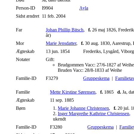
Person-ID
I9904
Ayla
Sidst ændret
11 feb. 2004
Far
Johan Phillip Bitsch
,
f.
26 maj 1826, Frederik
år)
Mor
Marie Jensdatter
,
f.
30 aug. 1830, Aarestrup, 
Ægteskab
13 jun. 1854
Frederiks, Lysgård, Vibor
Notater
Gift:
Brudgommen Vacc: 27/6-1827 af Weihe
Bruden Vacc: 28/8-1833 af Weihe
Familie-ID
F3279
Gruppeskema
|
Familieta
Familie
Mette Kirstine Sørensen
,
f.
1865
d.
Ja, da
Ægteskab
11 sep. 1885
Børn
1.
Marie Johanne Christensen
,
f.
20 jul. 1
2.
Inger Margrethe Kathrine Christensen
,
ukendt
Familie-ID
F3280
Gruppeskema
|
Familie