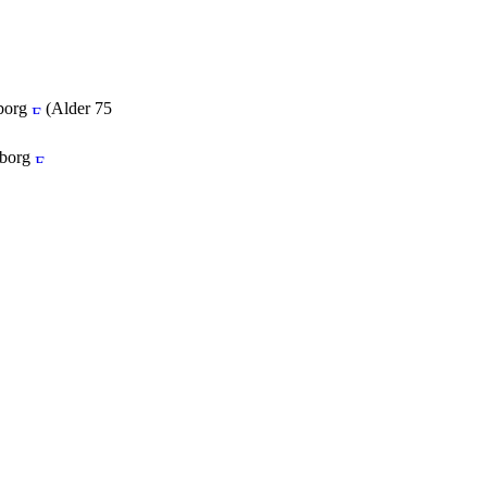
iborg
(Alder 75
iborg