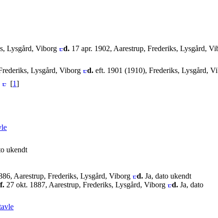
s, Lysgård, Viborg
d.
17 apr. 1902, Aarestrup, Frederiks, Lysgård, V
Frederiks, Lysgård, Viborg
d.
eft. 1901 (1910), Frederiks, Lysgård, V
g
[
1
]
vle
to ukendt
886, Aarestrup, Frederiks, Lysgård, Viborg
d.
Ja, dato ukendt
f.
27 okt. 1887, Aarestrup, Frederiks, Lysgård, Viborg
d.
Ja, dato
tavle