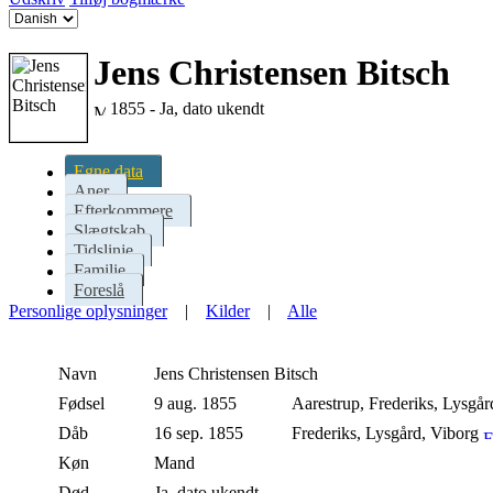
Jens Christensen Bitsch
1855 - Ja, dato ukendt
Egne data
Aner
Efterkommere
Slægtskab
Tidslinje
Familie
Foreslå
Personlige oplysninger
|
Kilder
|
Alle
Navn
Jens Christensen
Bitsch
Fødsel
9 aug. 1855
Aarestrup, Frederiks, Lysgå
Dåb
16 sep. 1855
Frederiks, Lysgård, Viborg
Køn
Mand
Død
Ja, dato ukendt