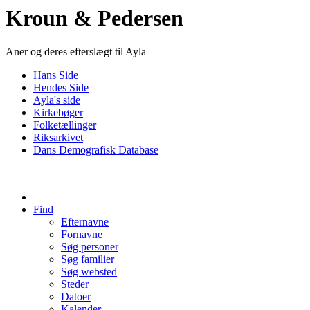
Kroun & Pedersen
Aner og deres efterslægt til Ayla
Hans Side
Hendes Side
Ayla's side
Kirkebøger
Folketællinger
Riksarkivet
Dans Demografisk Database
Find
Efternavne
Fornavne
Søg personer
Søg familier
Søg websted
Steder
Datoer
Kalender