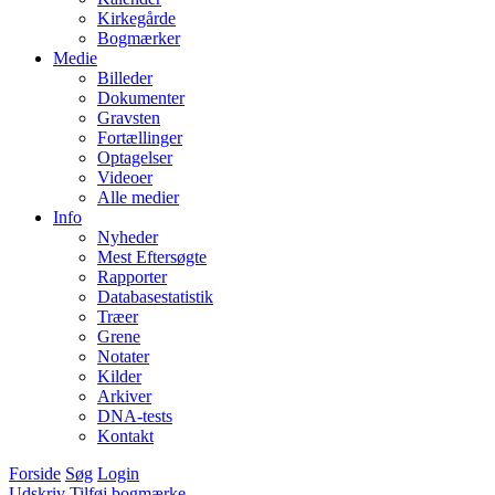
Kirkegårde
Bogmærker
Medie
Billeder
Dokumenter
Gravsten
Fortællinger
Optagelser
Videoer
Alle medier
Info
Nyheder
Mest Eftersøgte
Rapporter
Databasestatistik
Træer
Grene
Notater
Kilder
Arkiver
DNA-tests
Kontakt
Forside
Søg
Login
Udskriv
Tilføj bogmærke