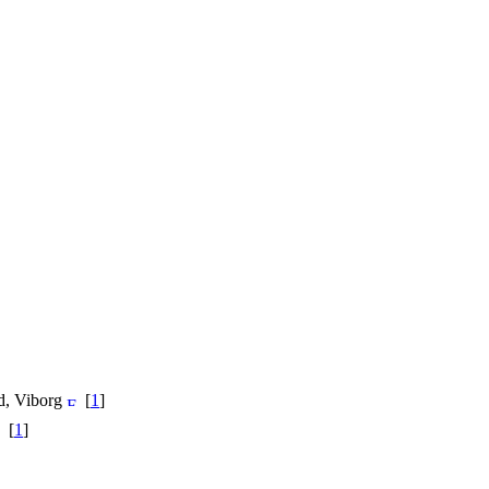
rd, Viborg
[
1
]
[
1
]