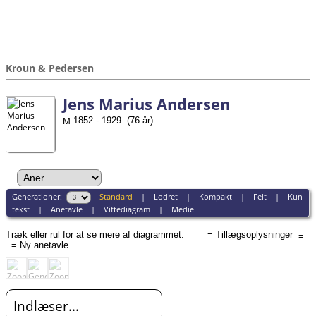
Kroun & Pedersen
Jens Marius Andersen
1852 - 1929 (76 år)
Generationer:
Standard
|
Lodret
|
Kompakt
|
Felt
|
Kun
tekst
|
Anetavle
|
Viftediagram
|
Medie
Træk eller rul for at se mere af diagrammet.
= Tillægsoplysninger
= Ny anetavle
Indlæser...