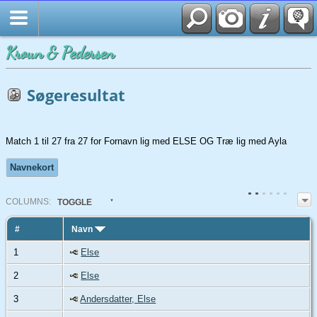
Kroun & Pedersen
Søgeresultat
Match 1 til 27 fra 27 for Fornavn lig med ELSE OG Træ lig med Ayla
Navnekort
COL
UMN
S:
TOGGLE
#
Navn
1
Else
2
Else
3
Andersdatter, Else