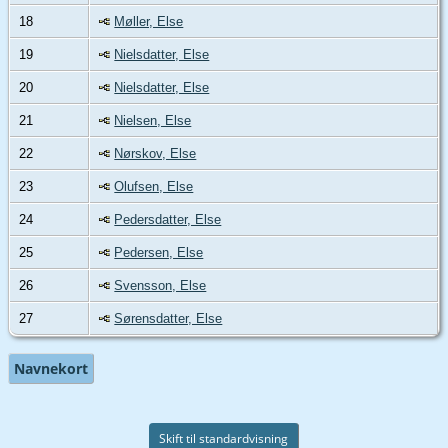
18
Møller, Else
19
Nielsdatter, Else
20
Nielsdatter, Else
21
Nielsen, Else
22
Nørskov, Else
23
Olufsen, Else
24
Pedersdatter, Else
25
Pedersen, Else
26
Svensson, Else
27
Sørensdatter, Else
Navnekort
Skift til standardvisning