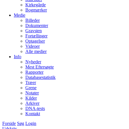
Kirkegårde
Bogmærker
Medie
Billeder
Dokumenter
Gravsten
Fortællinger
Optagelser
Videoer
Alle medier
Info
Nyheder
Mest Eftersøgte
Rapporter
Databasestatistik
Træer
Grene
Notater
Kilder
Arkiver
DNA-tests
Kontakt
Forside
Søg
Login
Udskriv