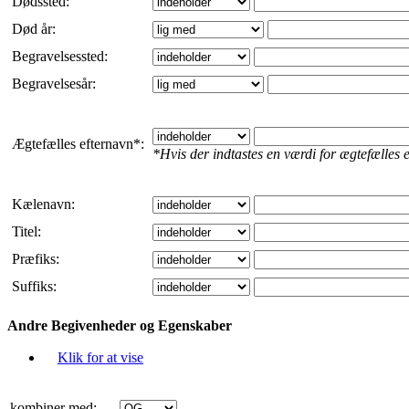
Dødssted:
Død år:
Begravelsessted:
Begravelsesår:
Ægtefælles efternavn*:
*Hvis der indtastes en værdi for ægtefælles 
Kælenavn:
Titel:
Præfiks:
Suffiks:
Andre Begivenheder og Egenskaber
Klik for at vise
kombiner med: