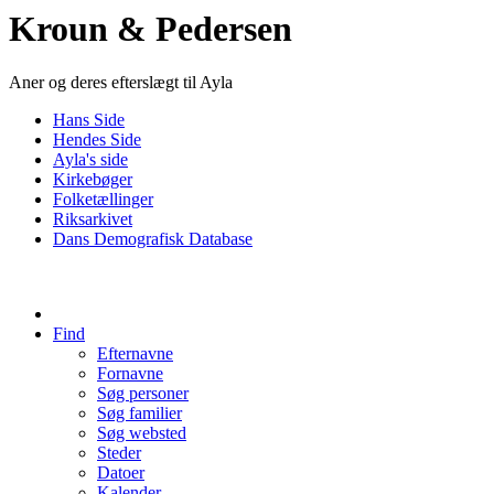
Kroun & Pedersen
Aner og deres efterslægt til Ayla
Hans Side
Hendes Side
Ayla's side
Kirkebøger
Folketællinger
Riksarkivet
Dans Demografisk Database
Find
Efternavne
Fornavne
Søg personer
Søg familier
Søg websted
Steder
Datoer
Kalender