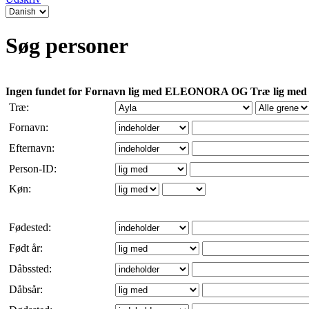
Søg personer
Ingen fundet for Fornavn lig med ELEONORA OG Træ lig med A
Træ:
Fornavn:
Efternavn:
Person-ID:
Køn:
Fødested:
Født år:
Dåbssted:
Dåbsår: