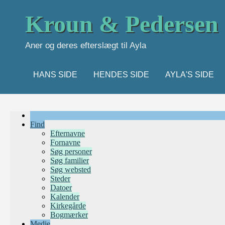
Kroun & Pedersen
Aner og deres efterslægt til Ayla
HANS SIDE
HENDES SIDE
AYLA'S SIDE
Find
Efternavne
Fornavne
Søg personer
Søg familier
Søg websted
Steder
Datoer
Kalender
Kirkegårde
Bogmærker
Medie