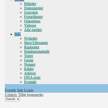
Billeder
Dokumenter
Gravsten
Fortællinger
Optagelser
Videoer
Alle medier
Info
Nyheder
Mest Eftersøgte
Rapporter
Databasestatistik
Træer
Grene
Notater
Kilder
Arkiver
DNA-tests
Kontakt
Forside
Søg
Login
Udskriv
Tilføj bogmærke