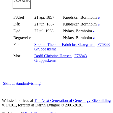
Fødsel
21 apr. 1857
Knudsker, Bornholm
Dåb
21 jun. 1857
Knudsker, Bornholm
Død
22 jul. 1938
Nylars, Bornholm
Begravelse
Nylars, Bornholm
Far
Sophus Theodor Fabricius Skovgaard
|
F76843
Gruppeskema
Mor
Bodil Christine Hansen
|
F76843
Gruppeskema
Skift til standardvisning
Webstedet drives af
The Next Generation of Genealogy Sitebuilding
v. 14.0.1, forfattet af Darrin Lythgoe © 2001-2026.