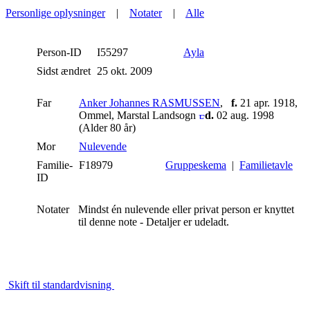
Personlige oplysninger
|
Notater
|
Alle
Person-ID
I55297
Ayla
Sidst ændret
25 okt. 2009
Far
Anker Johannes RASMUSSEN
,
f.
21 apr. 1918,
Ommel, Marstal Landsogn
d.
02 aug. 1998
(Alder 80 år)
Mor
Nulevende
Familie-
F18979
Gruppeskema
|
Familietavle
ID
Notater
Mindst én nulevende eller privat person er knyttet
til denne note - Detaljer er udeladt.
Skift til standardvisning