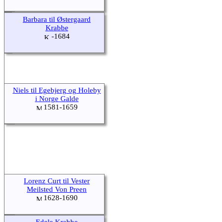
Barbara til Østergaard
Krabbe
-1684
Niels til Egebjerg og Holeby
i Norge Galde
1581-1659
Lorenz Curt til Vester
Meilsted Von Preen
1628-1690
Edele Krabbe