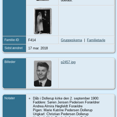
udeladt.
Familie-ID
F414
Gruppeskema
|
Familietavle
Sidst ændret
17 mar. 2018
Billeder
p2457.jpg
Notater
Dåb i Dollerup kirke den 2. september 1900:
Faddere: Søren Jensen Pedersen Forældrer
Andrea Almira Høgfeldt Forældre
Pigen: Marie Katrine Pedersen Dollerup
Ungkarl: Christian Pedersen Dollerup