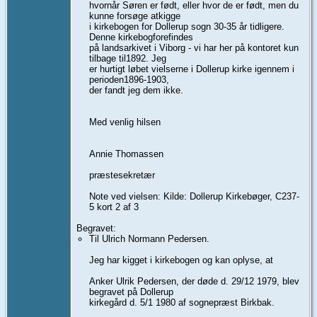
hvornår Søren er født, eller hvor de er født, men du
kunne forsøge atkigge
i kirkebogen for Dollerup sogn 30-35 år tidligere.
Denne kirkebogforefindes
på landsarkivet i Viborg - vi har her på kontoret kun
tilbage til1892. Jeg
er hurtigt løbet vielserne i Dollerup kirke igennem i
perioden1896-1903,
der fandt jeg dem ikke.
Med venlig hilsen
Annie Thomassen
præstesekretær
Note ved vielsen: Kilde: Dollerup Kirkebøger, C237-
5 kort 2 af 3
Begravet:
Til Ulrich Normann Pedersen.
Jeg har kigget i kirkebogen og kan oplyse, at
Anker Ulrik Pedersen, der døde d. 29/12 1979, blev
begravet på Dollerup
kirkegård d. 5/1 1980 af sognepræst Birkbak.