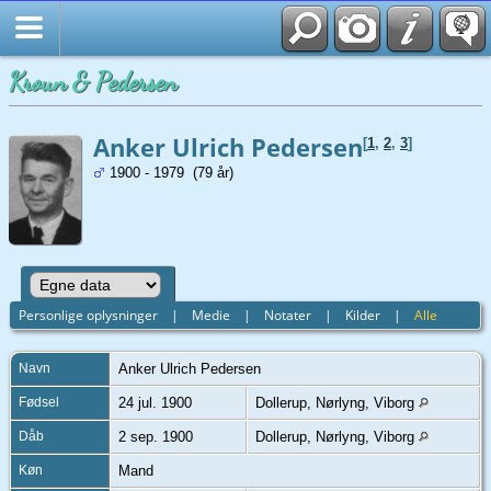
Kroun & Pedersen
Anker Ulrich Pedersen
[
1
,
2
,
3
]
1900 - 1979 (79 år)
Personlige oplysninger
|
Medie
|
Notater
|
Kilder
|
Alle
Navn
Anker Ulrich
Pedersen
Fødsel
24 jul. 1900
Dollerup, Nørlyng, Viborg
Dåb
2 sep. 1900
Dollerup, Nørlyng, Viborg
Køn
Mand