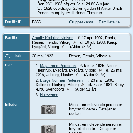
Den 28/1-1908 afgiver 2a til 2d 80 Alb jord.
3/7-1928 overdrager Søren gården til Anker Ulrich
Pedersen og flytter til Neder Thestrup.
Familie-ID
F855
Gruppeskema
|
Familietavle
Familie
Amalie Kathrine Nielsen
,
f.
17 apr. 1902, Rabis,
Resen, Fjends, Viborg
d.
10 jul. 1980, Karup,
Lysgård, Viborg
(Alder 78 år)
Ægteskab
20 maj 1923
Resen, Fjends, Viborg
Børn
1.
Maja Irene Pedersen
,
f.
5 mar. 1925, Neder
Thestrup, Lysgård, Lysgård, Viborg
d.
26 maj
2015, Jebjerg, Roslev
(Alder 90 år)
2.
Børge Norman Pedersen
,
f.
23 mar. 1930,
Dollerup, Nørlyng, Viborg
d.
7 apr. 1981, Søby,
Ærø, Svendborg
(Alder 51 år)
3.
Nulevende
Billeder
Mindst én nulevende person er
knyttet til dette - Detaljer er
udeladt.
Mindst én nulevende person er
knyttet til dette - Detaljer er