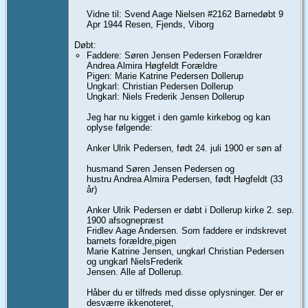
Vidne til: Svend Aage Nielsen #2162 Barnedøbt 9
Apr 1944 Resen, Fjends, Viborg
Døbt:
Faddere: Søren Jensen Pedersen Forældrer
Andrea Almira Høgfeldt Forældre
Pigen: Marie Katrine Pedersen Dollerup
Ungkarl: Christian Pedersen Dollerup
Ungkarl: Niels Frederik Jensen Dollerup
Jeg har nu kigget i den gamle kirkebog og kan
oplyse følgende:
Anker Ulrik Pedersen, født 24. juli 1900 er søn af
husmand Søren Jensen Pedersen og
hustru Andrea Almira Pedersen, født Høgfeldt (33
år)
Anker Ulrik Pedersen er døbt i Dollerup kirke 2. sep.
1900 afsognepræst
Fridlev Aage Andersen. Som faddere er indskrevet
barnets forældre,pigen
Marie Katrine Jensen, ungkarl Christian Pedersen
og ungkarl NielsFrederik
Jensen. Alle af Dollerup.
Håber du er tilfreds med disse oplysninger. Der er
desværre ikkenoteret,