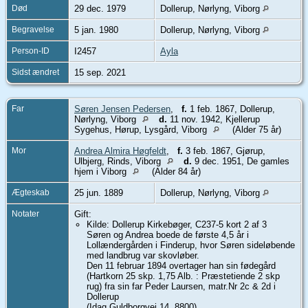
Død
29 dec. 1979
Dollerup, Nørlyng, Viborg
Begravelse
5 jan. 1980
Dollerup, Nørlyng, Viborg
Person-ID
I2457
Ayla
Sidst ændret
15 sep. 2021
Far
Søren Jensen Pedersen
,
f.
1 feb. 1867, Dollerup,
Nørlyng, Viborg
d.
11 nov. 1942, Kjellerup
Sygehus, Hørup, Lysgård, Viborg
(Alder 75 år)
Mor
Andrea Almira Høgfeldt
,
f.
3 feb. 1867, Gjørup,
Ulbjerg, Rinds, Viborg
d.
9 dec. 1951, De gamles
hjem i Viborg
(Alder 84 år)
Ægteskab
25 jun. 1889
Dollerup, Nørlyng, Viborg
Notater
Gift:
Kilde: Dollerup Kirkebøger, C237-5 kort 2 af 3
Søren og Andrea boede de første 4,5 år i
Lollændergården i Finderup, hvor Søren sideløbende
med landbrug var skovløber.
Den 11 februar 1894 overtager han sin fødegård
(Hartkorn 25 skp. 1,75 Alb. : Præstetiende 2 skp
rug) fra sin far Peder Laursen, matr.Nr 2c & 2d i
Dollerup
(Idag Guldborgvej 14, 8800)