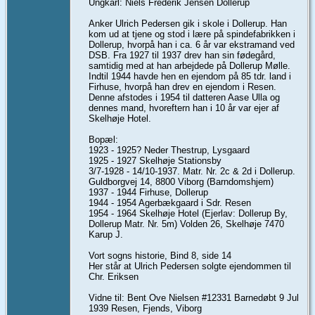
Ungkarl: Niels Frederik Jensen Dollerup
Anker Ulrich Pedersen gik i skole i Dollerup. Han
kom ud at tjene og stod i lære på spindefabrikken i
Dollerup, hvorpå han i ca. 6 år var ekstramand ved
DSB. Fra 1927 til 1937 drev han sin fødegård,
samtidig med at han arbejdede på Dollerup Mølle.
Indtil 1944 havde hen en ejendom på 85 tdr. land i
Firhuse, hvorpå han drev en ejendom i Resen.
Denne afstodes i 1954 til datteren Aase Ulla og
dennes mand, hvoreftern han i 10 år var ejer af
Skelhøje Hotel.
Bopæl:
1923 - 1925? Neder Thestrup, Lysgaard
1925 - 1927 Skelhøje Stationsby
3/7-1928 - 14/10-1937. Matr. Nr. 2c & 2d i Dollerup.
Guldborgvej 14, 8800 Viborg (Barndomshjem)
1937 - 1944 Firhuse, Dollerup
1944 - 1954 Agerbækgaard i Sdr. Resen
1954 - 1964 Skelhøje Hotel (Ejerlav: Dollerup By,
Dollerup Matr. Nr. 5m) Volden 26, Skelhøje 7470
Karup J.
Vort sogns historie, Bind 8, side 14
Her står at Ulrich Pedersen solgte ejendommen til
Chr. Eriksen
Vidne til: Bent Ove Nielsen #12331 Barnedøbt 9 Jul
1939 Resen, Fjends, Viborg