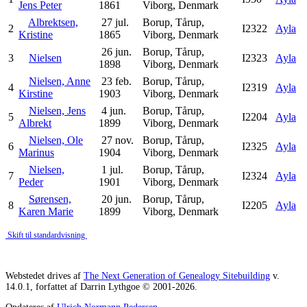
Jens Peter
1861
Viborg, Denmark
Albrektsen,
27 jul.
Borup, Tårup,
2
I2322
Ayla
Kristine
1865
Viborg, Denmark
26 jun.
Borup, Tårup,
3
Nielsen
I2323
Ayla
1898
Viborg, Denmark
Nielsen, Anne
23 feb.
Borup, Tårup,
4
I2319
Ayla
Kirstine
1903
Viborg, Denmark
Nielsen, Jens
4 jun.
Borup, Tårup,
5
I2204
Ayla
Albrekt
1899
Viborg, Denmark
Nielsen, Ole
27 nov.
Borup, Tårup,
6
I2325
Ayla
Marinus
1904
Viborg, Denmark
Nielsen,
1 jul.
Borup, Tårup,
7
I2324
Ayla
Peder
1901
Viborg, Denmark
Sørensen,
20 jun.
Borup, Tårup,
8
I2205
Ayla
Karen Marie
1899
Viborg, Denmark
Skift til standardvisning
Webstedet drives af
The Next Generation of Genealogy Sitebuilding
v.
14.0.1, forfattet af Darrin Lythgoe © 2001-2026.