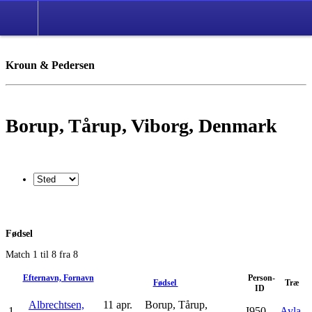
Kroun & Pedersen
Borup, Tårup, Viborg, Denmark
Fødsel
Match 1 til 8 fra 8
Efternavn, Fornavn
Person-
Fødsel
Træ
ID
Albrechtsen,
11 apr.
Borup, Tårup,
1
I950
Ayla