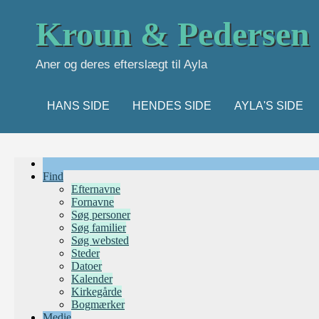
Kroun & Pedersen
Aner og deres efterslægt til Ayla
HANS SIDE
HENDES SIDE
AYLA'S SIDE
Find
Efternavne
Fornavne
Søg personer
Søg familier
Søg websted
Steder
Datoer
Kalender
Kirkegårde
Bogmærker
Medie