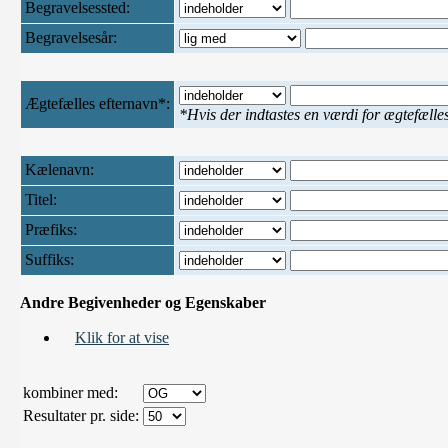
Begravelsessted:
Begravelsesår:
Ægtefælles efternavn*:
*Hvis der indtastes en værdi for ægtefælle
Kælenavn:
Titel:
Præfiks:
Suffiks:
Andre Begivenheder og Egenskaber
Klik for at vise
kombiner med:
Resultater pr. side: