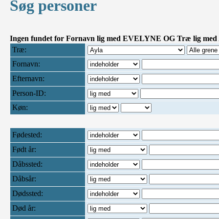
Søg personer
Ingen fundet for Fornavn lig med EVELYNE OG Træ lig med A
Træ:
Fornavn:
Efternavn:
Person-ID:
Køn:
Fødested:
Født år:
Dåbssted:
Dåbsår:
Dødssted:
Død år: