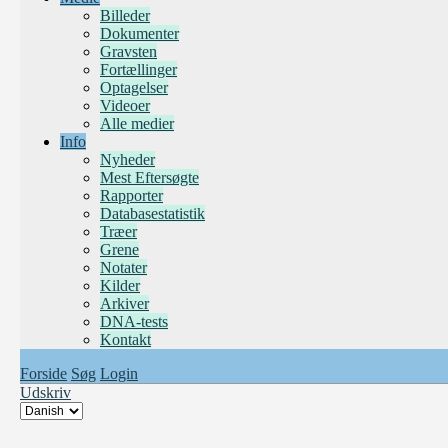
Billeder
Dokumenter
Gravsten
Fortællinger
Optagelser
Videoer
Alle medier
Info
Nyheder
Mest Eftersøgte
Rapporter
Databasestatistik
Træer
Grene
Notater
Kilder
Arkiver
DNA-tests
Kontakt
Forside
Søg
Login
Udskriv