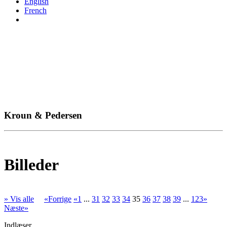
English
French
Kroun & Pedersen
Billeder
» Vis alle
«Forrige
«1
...
31
32
33
34
35
36
37
38
39
...
123»
Næste»
Indlæser...