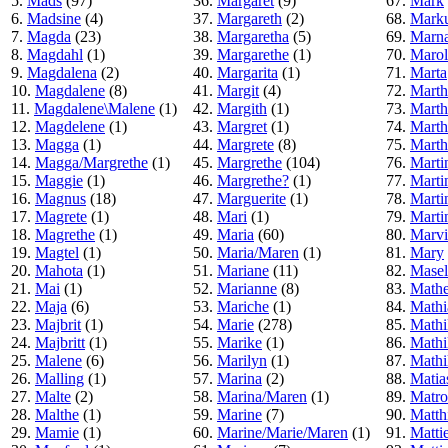
5.
Mads
(97)
36.
Margaret
(9)
67.
Mark
6.
Madsine
(4)
37.
Margareth
(2)
68.
Mark
7.
Magda
(23)
38.
Margaretha
(5)
69.
Marn
8.
Magdahl
(1)
39.
Margarethe
(1)
70.
Marol
9.
Magdalena
(2)
40.
Margarita
(1)
71.
Marta
10.
Magdalene
(8)
41.
Margit
(4)
72.
Marth
11.
Magdalene\Malene
(1)
42.
Margith
(1)
73.
Marth
12.
Magdelene
(1)
43.
Margret
(1)
74.
Marth
13.
Magga
(1)
44.
Margrete
(8)
75.
Marth
14.
Magga/Margrethe
(1)
45.
Margrethe
(104)
76.
Marti
15.
Maggie
(1)
46.
Margrethe?
(1)
77.
Marti
16.
Magnus
(18)
47.
Marguerite
(1)
78.
Marti
17.
Magrete
(1)
48.
Mari
(1)
79.
Marti
18.
Magrethe
(1)
49.
Maria
(60)
80.
Marv
19.
Magtel
(1)
50.
Maria/Maren
(1)
81.
Mary
20.
Mahota
(1)
51.
Mariane
(11)
82.
Masel
21.
Mai
(1)
52.
Marianne
(8)
83.
Math
22.
Maja
(6)
53.
Mariche
(1)
84.
Mathi
23.
Majbrit
(1)
54.
Marie
(278)
85.
Mathi
24.
Majbritt
(1)
55.
Marike
(1)
86.
Mathi
25.
Malene
(6)
56.
Marilyn
(1)
87.
Mathi
26.
Malling
(1)
57.
Marina
(2)
88.
Matia
27.
Malte
(2)
58.
Marina/Maren
(1)
89.
Matro
28.
Malthe
(1)
59.
Marine
(7)
90.
Matth
29.
Mamie
(1)
60.
Marine/Marie/Maren
(1)
91.
Matti