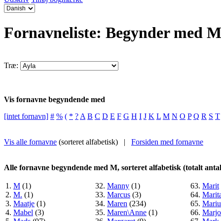
Fornavneliste: Begynder med 
Træ:
Vis fornavne begyndende med
[intet fornavn]
#
%
(
*
?
A
B
C
D
E
F
G
H
I
J
K
L
M
N
O
P
Q
R
S
T
Vis alle fornavne
(sorteret alfabetisk) |
Forsiden med fornavne
Alle fornavne begyndende med M, sorteret alfabetisk (totalt anta
1.
M
(1)
32.
Manny
(1)
63.
Marit
2.
M.
(1)
33.
Marcus
(3)
64.
Marit
3.
Maatje
(1)
34.
Maren
(234)
65.
Mariu
4.
Mabel
(3)
35.
Maren\Anne
(1)
66.
Marjo