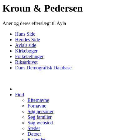
Kroun & Pedersen
Aner og deres efterslægt til Ayla
Hans Side
Hendes Side
Ayla's side
Kirkebøger
Folketællinger
Riksarkivet
Dans Demografisk Database
Find
Efternavne
Fornavne
Søg personer
Søg familier
Søg websted
Steder
Datoer
Kalender