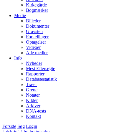
Kirkegårde
Bogmærker
Medie
Billeder
Dokumenter
Gravsten
Fortællinger
Optagelser
Videoer
Alle medier
Info
Nyheder
Mest Eftersøgte
Rapporter
Databasestatistik
Træer
Grene
Notater
Kilder
Arkiver
DNA-tests
Kontakt
Forside
Søg
Login
Udskriv
Tilføj bogmærke