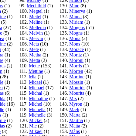
(2)
98.
McKay
(1)
129.
Milton
(1)
us
(1)
99.
Mechthild
(1)
130.
Mine
(8)
a
(2)
100.
Megtel
(1)
131.
Minerva
(1)
ine
(1)
101.
Meitel
(1)
132.
Minna
(8)
(5)
102.
Meline
(1)
133.
Miriam
(1)
a
(27)
103.
Mellenia
(1)
134.
Mogens
(51)
e
(5)
104.
Melvin
(1)
135.
Mogns
(1)
ea
(1)
105.
Mervin
(1)
136.
Mona
(2)
ine
(2)
106.
Meta
(10)
137.
Mons
(10)
n
(44)
107.
Mete
(1)
138.
Morace
(1)
na
(1)
108.
Metha
(2)
139.
Moritz
(1)
ne
(4)
109.
Metta
(2)
140.
Moroni
(1)
nus
(2)
110.
Mette
(153)
141.
Morris
(1)
in
(1)
111.
Mettine
(1)
142.
Morten
(42)
(28)
112.
Mia
(2)
143.
Mortine
(1)
le
(1)
113.
Micael
(1)
144.
Mossin
(1)
ea
(7)
114.
Michael
(17)
145.
Mourids
(1)
as
(6)
115.
Michal
(1)
146.
Mourits
(4)
lda
(1)
116.
Michaline
(1)
147.
Mrs
(2)
lde
(16)
117.
Michel
(10)
148.
Myron
(1)
lte
(1)
118.
Michella
(1)
149.
Mæli
(1)
s
(1)
119.
Michelle
(3)
150.
Märta
(2)
nie
(1)
120.
Mickel
(2)
151.
Märtha
(1)
ias
(2)
121.
Mie
(2)
152.
Mätta
(2)
e
(3)
122.
Mikael
(1)
153.
Måns
(1)