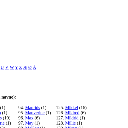
M
U
V
W
Y
Z
Æ
Ø
Å
l navne):
(1)
94.
Maurids
(1)
125.
Mikkel
(16)
a
(1)
95.
Mauverine
(1)
126.
Mildred
(6)
s
(19)
96.
Max
(6)
127.
Mildrid
(1)
rie
(1)
97.
May
(1)
128.
Millie
(1)